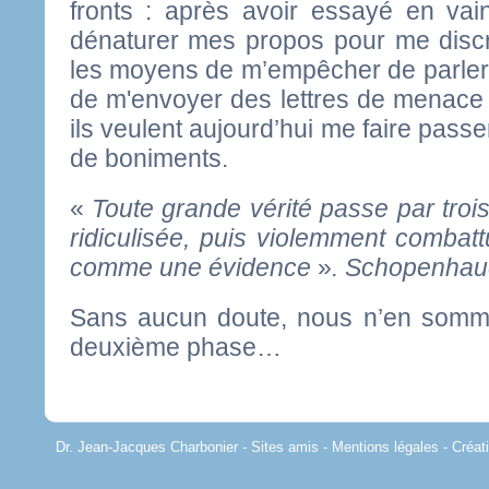
fronts : après avoir essayé en vai
dénaturer mes propos pour me discré
les moyens de m’empêcher de parler o
de m'envoyer des lettres de menace 
ils veulent aujourd’hui me faire pass
de boniments.
«
Toute grande vérité passe par trois
ridiculisée, puis violemment combatt
comme une évidence
»
. Schopenhau
Sans aucun doute, nous n’en somme
deuxième phase…
Dr. Jean-Jacques Charbonier -
Sites amis
-
Mentions légales
-
Créa