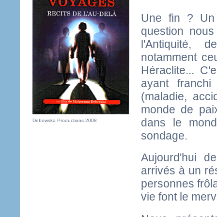
Une fin ? Un
question nous 
l'Antiquité, 
notamment ceu
Héraclite... C'
ayant franchi
(maladie, acc
monde de paix
dans le monde
Debowska Productions 2008
sondage.
Aujourd'hui d
arrivés à un ré
personnes frôla
vie font le mer