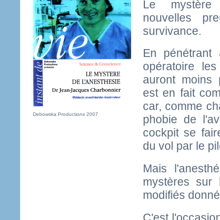
Le mystère 
nouvelles pr
survivance.
En pénétrant
opératoire le
auront moins 
est en fait c
car, comme cha
Debowska Productions 2007
phobie de l'avi
cockpit se fair
du vol par le pil
Mais l'anesth
mystères sur 
modifiés donné
C'est l'occasio