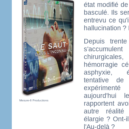
état modifié de
basculé. Ils se
entrevu ce qu'i
hallucination ? 
Depuis trent
s'accumule
chirurgica
hémorragie cér
asphyxie, él
tentative de 
expérimenté
aujourd'hui l
Mesure-6 Productions
rapportent avo
autre réalit
élargie ? Ont-i
l'Au-delà ?