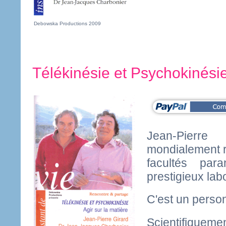
Debowska Productions 2009
Télékinésie et Psychokinési
Jean-Pierr
mondialement 
facultés par
prestigieux lab
C'est un person
Scientifiquem