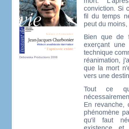
mort. "L'aprè
conviction. Si 
fil du temps n
peut du moins, 
Bien que de fo
exerçant une 
technique comme
Debowska Productions 2006
réanimation, j'
que la mort n'
vers une destin
Tout ce qu
nécessairement
En revanche, 
phénomène para
qu'il faut n
existence, et