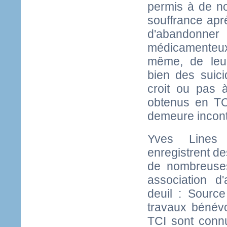
permis à de n
souffrance aprè
d'abandonner
médicamenteux
même, de leur
bien des suici
croit ou pas à
obtenus en TCI
demeure incont
Yves Lines 
enregistrent de
de nombreuse
association d
deuil : Sourc
travaux bénév
TCI sont conn