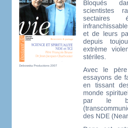
Bloqués dan
scientistes ra
sectaires
infranchissabl
et de leurs pa
depuis toujo
extrème viol
stériles.
Debowska Productions 2007
Avec le père
essayons de fa
en tissant de
monde spirituel
par le b
(transcommuni
des NDE (Near