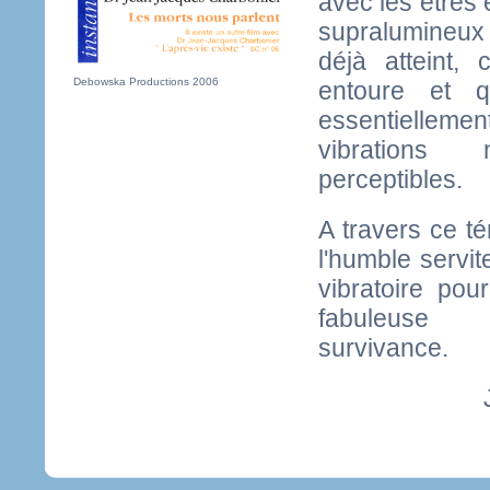
avec les êtres 
supralumineux
déjà atteint,
Debowska Productions 2006
entoure et q
essentielle
vibrations
perceptibles.
A travers ce t
l'humble servit
vibratoire po
fabuleuse c
survivance.