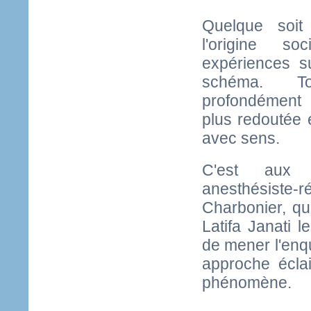
Quelque soit 
l'origine s
expériences s
schéma. T
profondément 
plus redoutée e
avec sens.
C'est aux 
anesthésiste-
Charbonier, qu
Latifa Janati l
de mener l'enq
approche écla
phénomène.