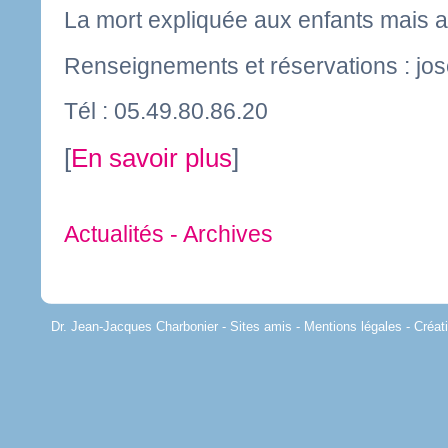
La mort expliquée aux enfants mais a
Renseignements et réservations :
jo
Tél : 05.49.80.86.20
[
En savoir plus
]
Actualités - Archives
Dr. Jean-Jacques Charbonier -
Sites amis
-
Mentions légales
-
Créa