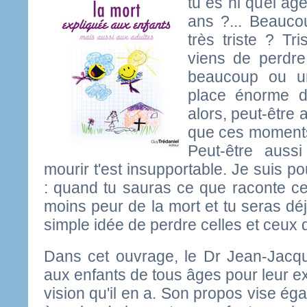
tu es ni quel âge
ans ?... Beauco
très triste ? T
viens de perdre
beaucoup ou un
place énorme d
alors, peut-être 
que ces moments d
Peut-être auss
mourir t'est insupportable. Je suis p
: quand tu sauras ce que raconte ce
moins peur de la mort et tu seras déj
simple idée de perdre celles et ceux 
Dans cet ouvrage, le Dr Jean-Jacq
aux enfants de tous âges pour leur expl
vision qu'il en a. Son propos vise ég